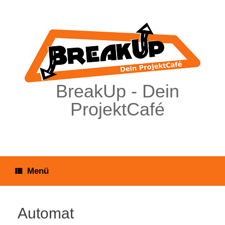
Zum
Inhalt
springen
BreakUp - Dein
ProjektCafé
Menü
Automat