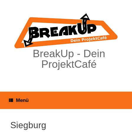
Zum
Inhalt
springen
BreakUp - Dein
ProjektCafé
Menü
Siegburg