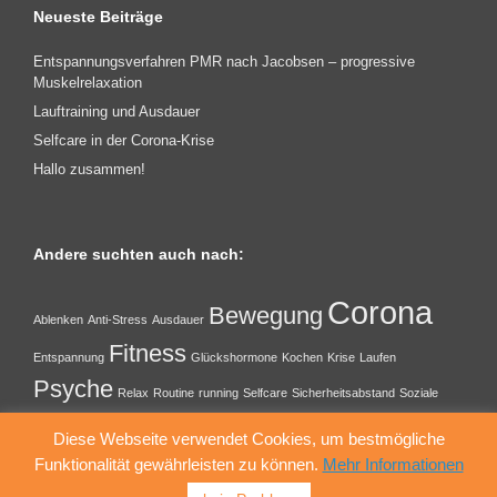
Neueste Beiträge
Entspannungsverfahren PMR nach Jacobsen – progressive
Muskelrelaxation
Lauftraining und Ausdauer
Selfcare in der Corona-Krise
Hallo zusammen!
Andere suchten auch nach:
Corona
Bewegung
Ablenken
Anti-Stress
Ausdauer
Fitness
Entspannung
Glückshormone
Kochen
Krise
Laufen
Psyche
Relax
Routine
running
Selfcare
Sicherheitsabstand
Soziale
Kontakte
Zeichnen
Diese Webseite verwendet Cookies, um bestmögliche
Funktionalität gewährleisten zu können.
Mehr Informationen
Ein Theme von
SiteOrigin