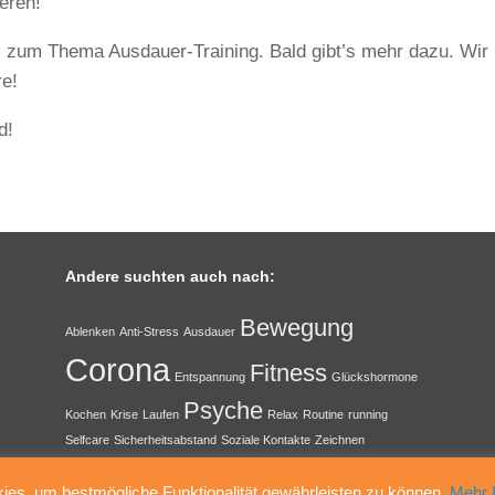
ieren!
 zum Thema Ausdauer-Training. Bald gibt’s mehr dazu. Wir
e!
d!
Andere suchten auch nach:
Bewegung
Ablenken
Anti-Stress
Ausdauer
Corona
Fitness
Entspannung
Glückshormone
Psyche
Kochen
Krise
Laufen
Relax
Routine
running
Selfcare
Sicherheitsabstand
Soziale Kontakte
Zeichnen
Ein Theme von
SiteOrigin
es, um bestmögliche Funktionalität gewährleisten zu können.
Mehr 