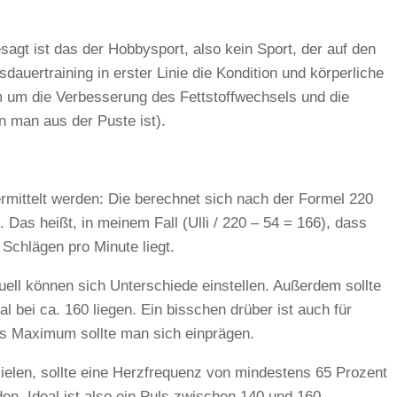
sagt ist das der Hobbysport, also kein Sport, der auf den
dauertraining in erster Linie die Kondition und körperliche
em um die Verbesserung des Fettstoffwechsels und die
 man aus der Puste ist).
rmittelt werden: Die berechnet sich nach der Formel 220
 Das heißt, in meinem Fall (Ulli / 220 – 54 = 166), dass
Schlägen pro Minute liegt.
duell können sich Unterschiede einstellen. Außerdem sollte
 bei ca. 160 liegen. Ein bisschen drüber ist auch für
es Maximum sollte man sich einprägen.
ielen, sollte eine Herzfrequenz von mindestens 65 Prozent
n. Ideal ist also ein Puls zwischen 140 und 160.