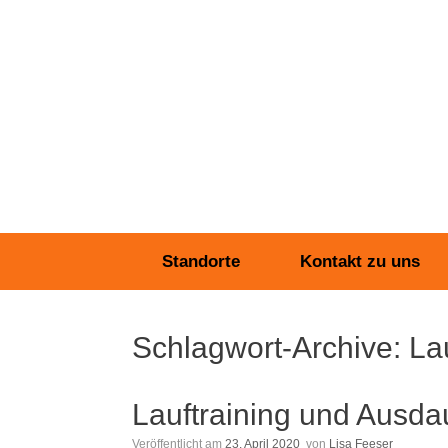
Zum
Inhalt
springen
Standorte
Kontakt zu uns
Schlagwort-Archive:
La
Lauftraining und Ausda
Veröffentlicht am
23. April 2020
von
Lisa Feeser