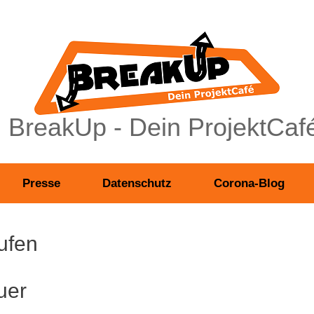
BreakUp - Dein ProjektCaf
Presse
Datenschutz
Corona-Blog
ufen
uer