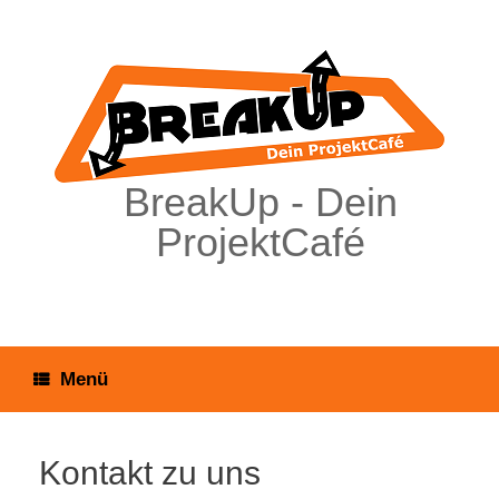
Zum
Inhalt
springen
BreakUp - Dein
ProjektCafé
Menü
Kontakt zu uns