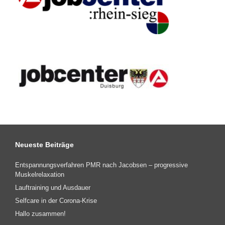
Neueste Beiträge
Entspannungsverfahren PMR nach Jacobsen – progressive
Muskelrelaxation
Lauftraining und Ausdauer
Selfcare in der Corona-Krise
Hallo zusammen!