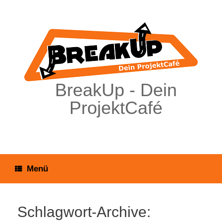
Zum
Inhalt
springen
BreakUp - Dein
ProjektCafé
Menü
Schlagwort-Archive: