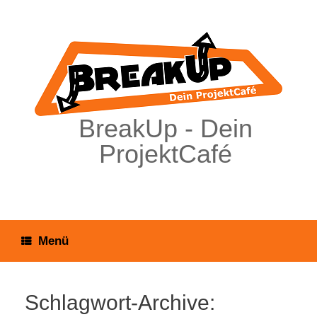
Zum
Inhalt
springen
BreakUp - Dein
ProjektCafé
Menü
Schlagwort-Archive: