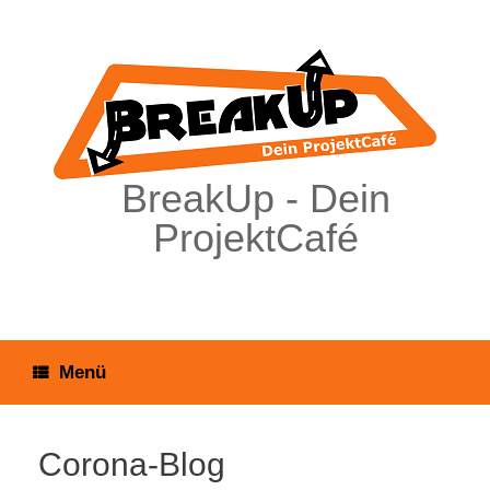
Zum
Inhalt
springen
BreakUp - Dein
ProjektCafé
Menü
Corona-Blog